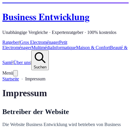
Business Entwicklung
Unabhängige Vergleiche · Expertenratgeber · 100% kostenlos
Ratgeber
|
Gros Electroménager
Petit
Electroménager
Multimédia
Informatique
Maison & Confort
Beauté &
Santé
|
Über uns
|
Suchen
Menü
Startseite
Impressum
Impressum
Betreiber der Website
Die Website Business Entwicklung wird betrieben von Business