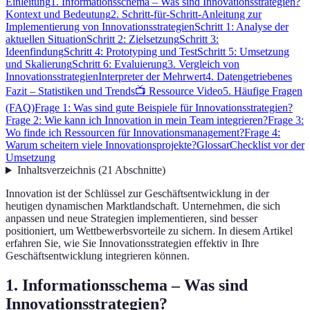
Einleitung
1. Informationsschema – Was sind Innovationsstrategien?
Kontext und Bedeutung
2. Schritt-für-Schritt-Anleitung zur
Implementierung von Innovationsstrategien
Schritt 1: Analyse der
aktuellen Situation
Schritt 2: Zielsetzung
Schritt 3:
Ideenfindung
Schritt 4: Prototyping und Test
Schritt 5: Umsetzung
und Skalierung
Schritt 6: Evaluierung
3. Vergleich von
Innovationsstrategien
Interpreter der Mehrwert
4. Datengetriebenes
Fazit – Statistiken und Trends
📺 Ressource Video
5. Häufige Fragen
(FAQ)
Frage 1: Was sind gute Beispiele für Innovationsstrategien?
Frage 2: Wie kann ich Innovation in mein Team integrieren?
Frage 3:
Wo finde ich Ressourcen für Innovationsmanagement?
Frage 4:
Warum scheitern viele Innovationsprojekte?
Glossar
Checklist vor der
Umsetzung
Inhaltsverzeichnis
(
21
Abschnitte
)
Innovation ist der Schlüssel zur Geschäftsentwicklung in der
heutigen dynamischen Marktlandschaft. Unternehmen, die sich
anpassen und neue Strategien implementieren, sind besser
positioniert, um Wettbewerbsvorteile zu sichern. In diesem Artikel
erfahren Sie, wie Sie Innovationsstrategien effektiv in Ihre
Geschäftsentwicklung integrieren können.
1. Informationsschema – Was sind
Innovationsstrategien?