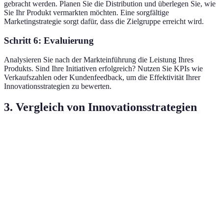
gebracht werden. Planen Sie die Distribution und überlegen Sie, wie
Sie Ihr Produkt vermarkten möchten. Eine sorgfältige
Marketingstrategie sorgt dafür, dass die Zielgruppe erreicht wird.
Schritt 6: Evaluierung
Analysieren Sie nach der Markteinführung die Leistung Ihres
Produkts. Sind Ihre Initiativen erfolgreich? Nutzen Sie KPIs wie
Verkaufszahlen oder Kundenfeedback, um die Effektivität Ihrer
Innovationsstrategien zu bewerten.
3. Vergleich von Innovationsstrategien
Strategie
Vorteile
Nachteile
Empfehlenswer
Geringes
Inkrementelle
Langsame
Etablierte
Risiko, stetige
Innovation
Veränderung
Unternehmen
Verbesserung
Hohe
Radikale
Belohnungen,
Hohes Risiko
Start-ups, disru
Innovation