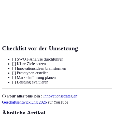
Design
Ein kreativer Prozess, der sich auf die
Thinking
Nutzerbedürfnisse konzentriert und Ideen generiert.
Die Erstellung eines frühen Modells eines Produkts
Prototyping
zur Testung und Verbesserung.
Checklist vor der Umsetzung
[ ] SWOT-Analyse durchführen
[ ] Klare Ziele setzen
[ ] Innovationsideen brainstormen
[ ] Prototypen erstellen
[ ] Markteinführung planen
[ ] Leistung evaluieren
📺
Pour aller plus loin :
Innovationsstrategien
Geschäftsentwicklung 2026
sur YouTube
Ähnliche Artikel