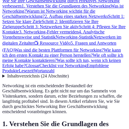
Wie Sie Ihre Geschäftsentwicklung durch effektives Networking
verbessern
1. Verstehen Sie die Grundlagen des Networking
Was ist
Networking?
Warum ist Networking wichtig für die
Geschäftsentwicklung?
2. Aufbau eines starken Netzwerks
Schritt 1:
Setzen Sie klare Ziele
Schritt 2: Identifizieren Sie Ihre
Zielgruppe
Schritt 3: Netzwerken Sie aktiv
Schritt 4: Pflegen Sie Ihre
Kontakte
3. Networking-Fehler vermeiden
4. Analytische
Vorgehensweise und Statistik
Networking-Statistik
Netzwerken im
digitalen Zeitalter
📺 Ressource Vidéo
5. Fragen und Antworten
(FAQ)
Was sind die besten Plattformen für Networking?
Wie kann
ich den ersten Kontakt zu einer Person herstellen?
Wie oft sollte ich
meine Kontakte kontaktieren?
Was sollte ich tun, wenn ich keinen
Erfolg habe?
Glossar
Checklist vor Networking
Empfohlene
Produkte
Lesezeit
Wortanzahl
Inhaltsverzeichnis
(
24
Abschnitte
)
Networking ist ein entscheidender Bestandteil der
Geschäftsentwicklung. Es geht nicht nur um das Sammeln von
Visitenkarten, sondern darum, echte Beziehungen zu schaffen, die
langfristig profitabel sind. In diesem Artikel erfahren Sie, wie Sie
durch geschicktes Networking Ihre Geschäftsentwicklung
entscheidend voranbringen können.
1. Verstehen Sie die Grundlagen des