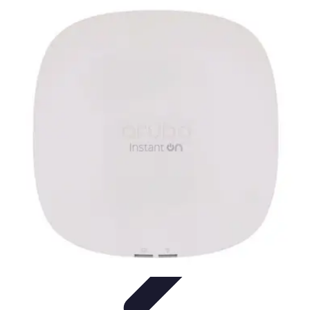
Business Entwicklung
Strategien
Networking
Strategien
Kundenmanagement
Nachhaltigkeit
Marktanalyse und
Forschung
Business Entwicklung