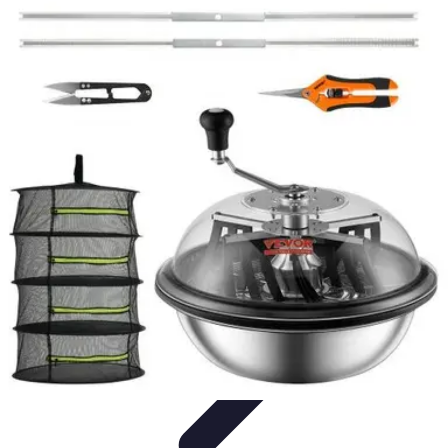
Business Entwicklung
Strategien
Networking
Strategien
Kundenmanagement
Nachhaltigkeit
Marktanalyse und
Forschung
Business Entwicklung