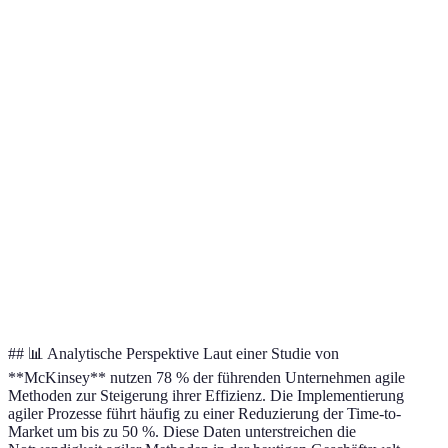
Hohe Flexibilität,
Benötigt erfahrene
S
Scrum
klare Rollen
Scrum Master
P
Einfach umzusetzen,
Geringere Struktur
Kanban
P
visuelle Kontrolle
als Scrum
Effizienzsteigerung,
Lange
Lean
Verschwendung
F
Implementierungszeit
vermeiden
Höchste Qualität
Sehr hohe
Extreme
und
Anforderungen an
S
Programming
Kundenzufriedenheit
das Team
## 📊 Analytische Perspektive Laut einer Studie von
**McKinsey** nutzen 78 % der führenden Unternehmen agile
Methoden zur Steigerung ihrer Effizienz. Die Implementierung
agiler Prozesse führt häufig zu einer Reduzierung der Time-to-
Market um bis zu 50 %. Diese Daten unterstreichen die