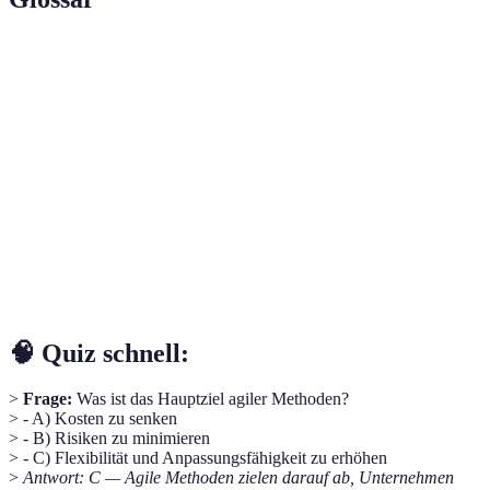
Terme
Definition
Die Fähigkeit, sich schnell und flexibel an
Agilität
Veränderungen in der Geschäftswelt anzupassen.
Ein strukturiertes Rahmenwerk zur Umsetzung agiler
Scrum
Projekte, das klare Rollen und Prozesse definiert.
Ein System zur visuellen Kontrolle von Arbeitsabläufen
Kanban
und zur Effizienzsteigerung.
🧠 Quiz schnell:
>
Frage:
Was ist das Hauptziel agiler Methoden?
> - A) Kosten zu senken
> - B) Risiken zu minimieren
> - C) Flexibilität und Anpassungsfähigkeit zu erhöhen
>
Antwort: C — Agile Methoden zielen darauf ab, Unternehmen