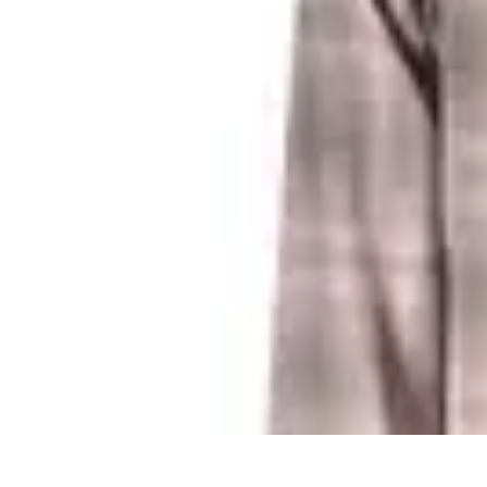
Business Entwicklung
Strategien
Networking Strategien
Kundenmanagement
Nachhaltigkeit
M
Business Entwicklung