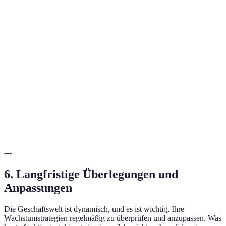
Gut für
PPC-
Schnelle
Kosten können
kurzfristige
Werbung
Resultate
steigen
Kampagnen
Social
Wichtig zur
Breite
Hoher
Media
Interaktion mit
Reichweite
Konkurrenzdruck
Marketing
Kunden
Hohe
Sehr effektiv b
E-Mail-
Spam-Filter
Conversion-
direkter
Marketing
Risiko
Rate
Kundenansprac
---
6. Langfristige Überlegungen und
Anpassungen
Die Geschäftswelt ist dynamisch, und es ist wichtig, Ihre
Wachstumstrategien regelmäßig zu überprüfen und anzupassen. Was