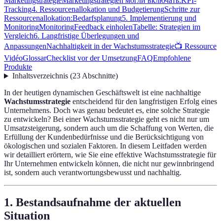
Marketingstrategie
Marketingstrategien могли включать:
KPI-
Tracking
4. Ressourcenallokation und Budgetierung
Schritte zur
Ressourcenallokation:
Bedarfsplanung
5. Implementierung und
Monitoring
Monitoring
Feedback einholen
Tabelle: Strategien im
Vergleich
6. Langfristige Überlegungen und
Anpassungen
Nachhaltigkeit in der Wachstumsstrategie
📺 Ressource
Vidéo
Glossar
Checklist vor der Umsetzung
FAQ
Empfohlene
Produkte
Inhaltsverzeichnis
(
23
Abschnitte
)
In der heutigen dynamischen Geschäftswelt ist eine nachhaltige
Wachstumsstrategie
entscheidend für den langfristigen Erfolg eines
Unternehmens. Doch was genau bedeutet es, eine solche Strategie
zu entwickeln? Bei einer Wachstumsstrategie geht es nicht nur um
Umsatzsteigerung, sondern auch um die Schaffung von Werten, die
Erfüllung der Kundenbedürfnisse und die Berücksichtigung von
ökologischen und sozialen Faktoren. In diesem Leitfaden werden
wir detailliert erörtern, wie Sie eine effektive Wachstumsstrategie für
Ihr Unternehmen entwickeln können, die nicht nur gewinnbringend
ist, sondern auch verantwortungsbewusst und nachhaltig.
1. Bestandsaufnahme der aktuellen
Situation