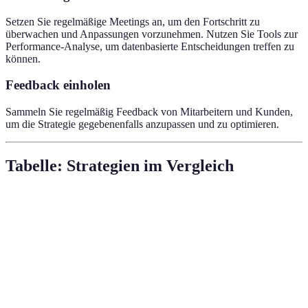
Setzen Sie regelmäßige Meetings an, um den Fortschritt zu
überwachen und Anpassungen vorzunehmen. Nutzen Sie Tools zur
Performance-Analyse, um datenbasierte Entscheidungen treffen zu
können.
Feedback einholen
Sammeln Sie regelmäßig Feedback von Mitarbeitern und Kunden,
um die Strategie gegebenenfalls anzupassen und zu optimieren.
Tabelle: Strategien im Vergleich
Strategie
Vorteil
Nachteil
Fazit
Empfehlenswer
Content-
Langfristiger
Hohe
für den Aufbau
Marketing
Erfolg
Anfangsinvestition
von
Markenbekannth