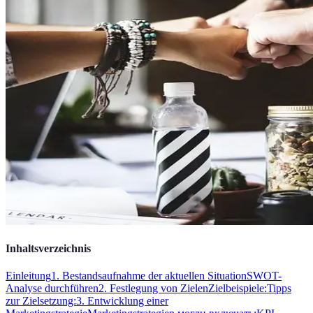
Inhaltsverzeichnis
Einleitung
1. Bestandsaufnahme der aktuellen Situation
SWOT-
Analyse durchführen
2. Festlegung von Zielen
Zielbeispiele:
Tipps
zur Zielsetzung:
3. Entwicklung einer