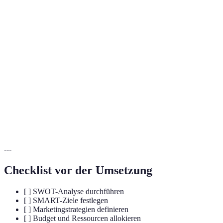
Terme
Definition
Geplante methodische Ansätze, um das
Wachstumsstrategie
Wachstum eines Unternehmens zu fördern.
Eine Analyse zur Bewertung von Stärken,
SWOT-Analyse
Schwächen, Chancen und Bedrohungen.
Schlüsselindikatoren, die zur Messung des
KPI
Erfolgs einer Strategie verwendet werden.
---
Checklist vor der Umsetzung
[ ] SWOT-Analyse durchführen
[ ] SMART-Ziele festlegen
[ ] Marketingstrategien definieren
[ ] Budget und Ressourcen allokieren