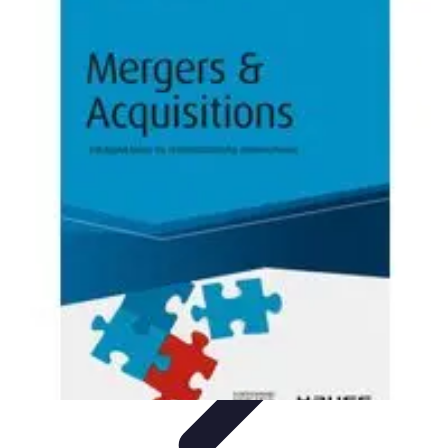
Business Entwicklung
Strategien
Networking
Strategien
Kundenmanagement
Nachhaltigkeit
Marktanalyse und
Forschung
Business Entwicklung