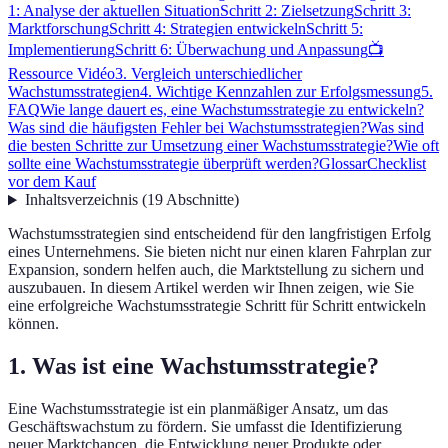
1: Analyse der aktuellen Situation
Schritt 2: Zielsetzung
Schritt 3:
Marktforschung
Schritt 4: Strategien entwickeln
Schritt 5:
Implementierung
Schritt 6: Überwachung und Anpassung
📺
Ressource Vidéo
3. Vergleich unterschiedlicher
Wachstumsstrategien
4. Wichtige Kennzahlen zur Erfolgsmessung
5.
FAQ
Wie lange dauert es, eine Wachstumsstrategie zu entwickeln?
Was sind die häufigsten Fehler bei Wachstumsstrategien?
Was sind
die besten Schritte zur Umsetzung einer Wachstumsstrategie?
Wie oft
sollte eine Wachstumsstrategie überprüft werden?
Glossar
Checklist
vor dem Kauf
Inhaltsverzeichnis
(
19
Abschnitte
)
Wachstumsstrategien sind entscheidend für den langfristigen Erfolg
eines Unternehmens. Sie bieten nicht nur einen klaren Fahrplan zur
Expansion, sondern helfen auch, die Marktstellung zu sichern und
auszubauen. In diesem Artikel werden wir Ihnen zeigen, wie Sie
eine erfolgreiche Wachstumsstrategie Schritt für Schritt entwickeln
können.
1. Was ist eine Wachstumsstrategie?
Eine Wachstumsstrategie ist ein planmäßiger Ansatz, um das
Geschäftswachstum zu fördern. Sie umfasst die Identifizierung
neuer Marktchancen, die Entwicklung neuer Produkte oder