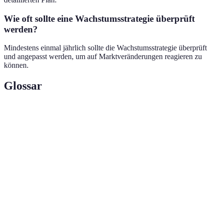
Wie oft sollte eine Wachstumsstrategie überprüft
werden?
Mindestens einmal jährlich sollte die Wachstumsstrategie überprüft
und angepasst werden, um auf Marktveränderungen reagieren zu
können.
Glossar
Terme
Definition
Plan zur Förderung des
Wachstumsstrategie
Geschäftswachstums
Werkzeug zur Identifikation von Stärken
SWOT-Analyse
und Schwächen
Analyse von Marktchancen und
Marktforschung
Kundenbedürfnissen