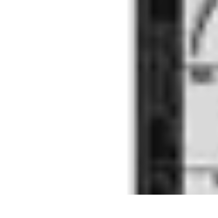
Business Entwicklung
Strategien
Networking Strategien
Kundenmanagement
Nachhaltigkeit
M
Business Entwicklung