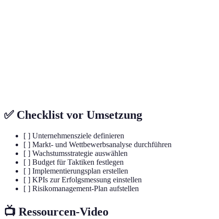
Eine Methode zur Analyse der Stärken,
SWOT-Analyse
Schwächen, Chancen und Risiken eines
Unternehmens.
Kennzahlen, die zur Bewertung der
KPI
Erfolgsfaktoren eines Unternehmens
verwendet werden.
✅ Checklist vor Umsetzung
[ ] Unternehmensziele definieren
[ ] Markt- und Wettbewerbsanalyse durchführen
[ ] Wachstumsstrategie auswählen
[ ] Budget für Taktiken festlegen
[ ] Implementierungsplan erstellen
[ ] KPIs zur Erfolgsmessung einstellen
[ ] Risikomanagement-Plan aufstellen
📺 Ressourcen-Video