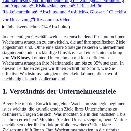
Taktiken festlegen
4. Implementierung der Strategie
4.1 Monitoring
und Anpassung
5. Risiko-Management
5.1 Beispiel für
Risikobeurteilung
6. Abschluss und Ausblick
🔍 Glossar
✅ Checklist
vor Umsetzung
📺 Ressourcen-Video
Inhaltsverzeichnis
(
14
Abschnitte
)
In der heutigen Geschäftswelt ist es entscheidend für Unternehmen,
Wachstumsstrategien zu entwickeln, die auf ihre spezifischen Ziele
abgestimmt sind. Ohne eine klare Strategie riskieren Unternehmen
stagnierende oder rückläufige Umsätze. Laut einer Untersuchung
von
McKinsey
konnten Unternehmen mit klar definierten
Wachstumsstrategien ihre Marktanteile um bis zu 35% steigern. In
diesem Leitfaden zeigen wir Ihnen Schritt für Schritt, wie Sie
effektive Wachstumsstrategien entwickeln können, die sowohl
nachhaltig als auch skalierbar sind.
1. Verständnis der Unternehmensziele
Bevor Sie mit der Entwicklung einer Wachstumsstrategie beginnen,
ist es wichtig, die grundlegenden Ziele Ihres Unternehmens zu
definieren. Fragen Sie sich: Was möchten Sie in den nächsten 1 bis
5 Jahren erreichen? Möchten Sie den Umsatz steigern, neue Märkte
erschließen oder Ihr Produktportfolio erweitern? Eine klare
Zielsetzung hilft Ihnen, Ihre Wachstumsstrategien in die richtige