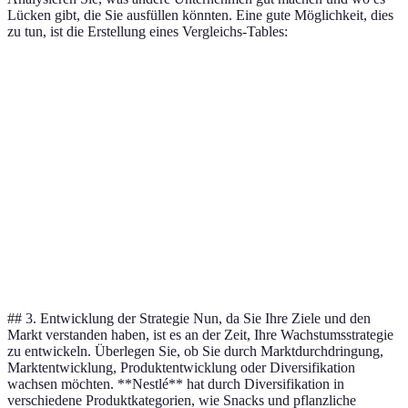
Lücken gibt, die Sie ausfüllen könnten. Eine gute Möglichkeit, dies
zu tun, ist die Erstellung eines Vergleichs-Tables:
Unternehmen
Stärken
Schwächen
Marktan
Unternehmen
Hohe
Hoher Preis
25%
A
Markenbekanntheit
Unternehmen
Geringe
Niedriger Preis
15%
B
Qualität
Unternehmen
Innovative
Eingeschränkte
10%
C
Produkte
Distribution
## 3. Entwicklung der Strategie Nun, da Sie Ihre Ziele und den
Markt verstanden haben, ist es an der Zeit, Ihre Wachstumsstrategie
zu entwickeln. Überlegen Sie, ob Sie durch Marktdurchdringung,
Marktentwicklung, Produktentwicklung oder Diversifikation
wachsen möchten. **Nestlé** hat durch Diversifikation in
verschiedene Produktkategorien, wie Snacks und pflanzliche