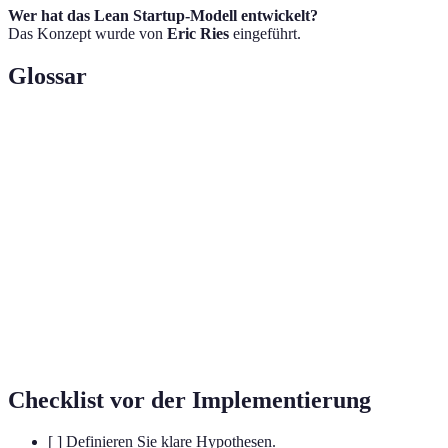
Wer hat das Lean Startup-Modell entwickelt?
Das Konzept wurde von
Eric Ries
eingeführt.
Glossar
Begriff
Definition
Lean
Eine Methode zur Entwicklung von Unternehmen und
Startup
Produkten, um Risiken zu minimieren.
Minimal Viable Product, die geringste Anzahl von
MVP
Funktionen, die ein Testprodukt benötigt.
Eine grundlegende Änderung der Strategie, basierend
Pivot
auf den Lernergebnissen.
Checklist vor der Implementierung
[ ] Definieren Sie klare Hypothesen.