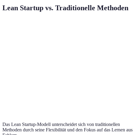
Lean Startup vs. Traditionelle Methoden
Eigenschaft
Lean Startup
Traditionelle Methoden
Kurzfristig
Zeitaufwand
Langfristige Planung
anpassbar
Niedrig durch
Hoch durch
Kostenstruktur
MVPs
vollentwickeltes Produkt
Frühzeitige
Großes Risiko bei
Risikomanagement
Anpassungen
langfristigen Projekten
Stark durch
Weniger stark in frühen
Kundeneinbeziehung
Feedbackloops
Phasen
Das Lean Startup-Modell unterscheidet sich von traditionellen
Methoden durch seine Flexibilität und den Fokus auf das Lernen aus