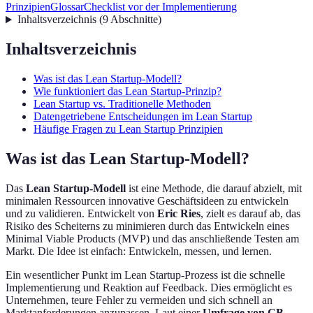
Prinzipien
Glossar
Checklist vor der Implementierung
Inhaltsverzeichnis
(
9
Abschnitte
)
Inhaltsverzeichnis
Was ist das Lean Startup-Modell?
Wie funktioniert das Lean Startup-Prinzip?
Lean Startup vs. Traditionelle Methoden
Datengetriebene Entscheidungen im Lean Startup
Häufige Fragen zu Lean Startup Prinzipien
Was ist das Lean Startup-Modell?
Das
Lean Startup-Modell
ist eine Methode, die darauf abzielt, mit
minimalen Ressourcen innovative Geschäftsideen zu entwickeln
und zu validieren. Entwickelt von
Eric Ries
, zielt es darauf ab, das
Risiko des Scheiterns zu minimieren durch das Entwickeln eines
Minimal Viable Products (MVP) und das anschließende Testen am
Markt. Die Idee ist einfach: Entwickeln, messen, und lernen.
Ein wesentlicher Punkt im Lean Startup-Prozess ist die schnelle
Implementierung und Reaktion auf Feedback. Dies ermöglicht es
Unternehmen, teure Fehler zu vermeiden und sich schnell an
Marktanforderungen anzupassen. Laut einer
Umfrage von CB