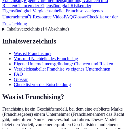
Franchising
Eigene Unternehmensgründung: Chancen und
Risiken
Chancen der Eigenständigkeit
Risiken der
Eigenständigkeit
Vergleichstabelle: Franchise vs eigenes
Unternehmen
📺 Ressource Video
FAQ
Glossar
Checklist vor der
Entscheidung
Inhaltsverzeichnis
(
14
Abschnitte
)
Inhaltsverzeichnis
Was ist Franchising?
Vor- und Nachteile des Franchising
Eigene Unternehmensgründung: Chancen und Risiken
Vergleichstabelle: Franchise vs eigenes Unternehmen
FAQ
Glossar
Checklist vor der Entscheidung
Was ist Franchising?
Franchising ist ein Geschäftsmodell, bei dem eine etablierte Marke
(Franchisegeber) einem Unternehmer (Franchisenehmer) das Recht
gibt, unter ihrem Namen ein Geschäft zu führen. Dieses Modell
bietet den Vorteil, von einer erprobten Geschäftsidee und einem