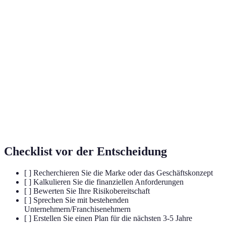
Ein Unternehmen, das das Recht zur Nutzung
Franchisegeber
seiner Marke an Franchisenehmer vergibt.
Ein Unternehmer, der ein Franchisebetrieb
Franchisenehmer
unter den Bedingungen des Franchisegebers
führt.
Ein schriftliches Dokument, das das Konzept,
Businessplan
die Strategie und die finanziellen Prognosen
eines Unternehmens beschreibt.
Checklist vor der Entscheidung
[ ] Recherchieren Sie die Marke oder das Geschäftskonzept
[ ] Kalkulieren Sie die finanziellen Anforderungen
[ ] Bewerten Sie Ihre Risikobereitschaft
[ ] Sprechen Sie mit bestehenden
Unternehmern/Franchisenehmern
[ ] Erstellen Sie einen Plan für die nächsten 3-5 Jahre