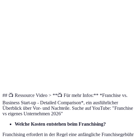
Stark durch
Abhängig von
Unterstützung
Franchisegeber
persönlicher Initiative
Geringer durch
Höher, da keine
Risiko
bestehendes
erprobte Basis
Konzept
Muss aufgebaut
Markenbekanntheit
Sofort verfügbar
werden
Geschäftsfreiheit
Eingeschränkt
Vollständig
## 📺 Ressource Video > **📺 Für mehr Infos:** *Franchise vs.
Business Start-up - Detailed Comparison*, ein ausführlicher
Überblick über Vor- und Nachteile. Suche auf YouTube: "Franchise
vs eigenes Unternehmen 2026"
Welche Kosten entstehen beim Franchising?
Franchising erfordert in der Regel eine anfängliche Franchisegebühr