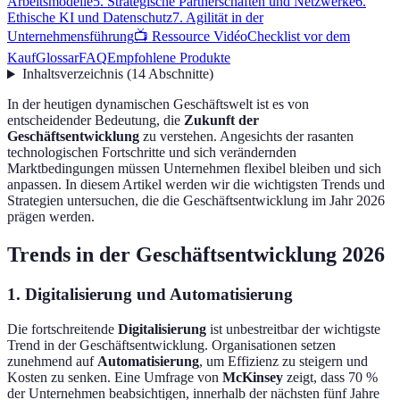
Arbeitsmodelle
5. Strategische Partnerschaften und Netzwerke
6.
Ethische KI und Datenschutz
7. Agilität in der
Unternehmensführung
📺 Ressource Vidéo
Checklist vor dem
Kauf
Glossar
FAQ
Empfohlene Produkte
Inhaltsverzeichnis
(
14
Abschnitte
)
In der heutigen dynamischen Geschäftswelt ist es von
entscheidender Bedeutung, die
Zukunft der
Geschäftsentwicklung
zu verstehen. Angesichts der rasanten
technologischen Fortschritte und sich verändernden
Marktbedingungen müssen Unternehmen flexibel bleiben und sich
anpassen. In diesem Artikel werden wir die wichtigsten Trends und
Strategien untersuchen, die die Geschäftsentwicklung im Jahr 2026
prägen werden.
Trends in der Geschäftsentwicklung 2026
1. Digitalisierung und Automatisierung
Die fortschreitende
Digitalisierung
ist unbestreitbar der wichtigste
Trend in der Geschäftsentwicklung. Organisationen setzen
zunehmend auf
Automatisierung
, um Effizienz zu steigern und
Kosten zu senken. Eine Umfrage von
McKinsey
zeigt, dass 70 %
der Unternehmen beabsichtigen, innerhalb der nächsten fünf Jahre