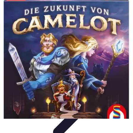
Business Entwicklung
Strategien
Networking
Strategien
Kundenmanagement
Nachhaltigkeit
Marktanalyse und
Forschung
Business Entwicklung