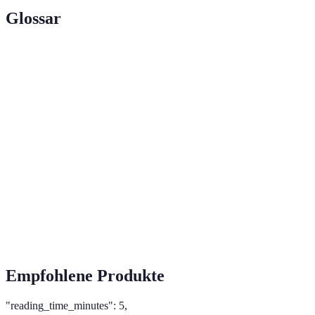
Glossar
Terme
Definition
Der Einsatz von Technologien, um Prozesse
Automatisierung
ohne menschliches Eingreifen durchzuführen.
Technologien, die es Maschinen ermöglichen,
Künstliche
Aufgaben auszuführen, die normalerweise
Intelligenz
menschliche Intelligenz erfordern.
Die Fähigkeit eines Unternehmens, sich
Agilität
schnell an Veränderungen im Markt
anzupassen und flexibel zu arbeiten.
Empfohlene Produkte
"reading_time_minutes": 5,