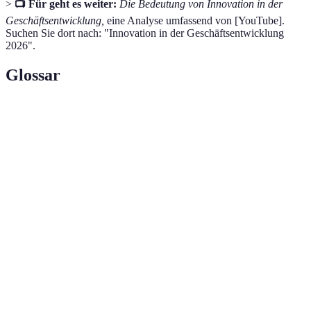
>
📺 Für geht es weiter:
Die Bedeutung von Innovation in der
Geschäftsentwicklung,
eine Analyse umfassend von [YouTube].
Suchen Sie dort nach: "Innovation in der Geschäftsentwicklung
2026".
Glossar
Terme
Definition
Open
Prozess, bei dem Unternehmen externe Ideen in
Innovation
ihre Innovationsstrategie einbeziehen.
Minimal
Viable
Ein Produkt mit den minimalen Features, um den
Product
Bedarf des Marktes zu testen.
(MVP)
Methodik zur Förderung von benutzerzentrierten
Design
Innovationsprozessen, die kreative
Thinking
Lösungsfindung betont.