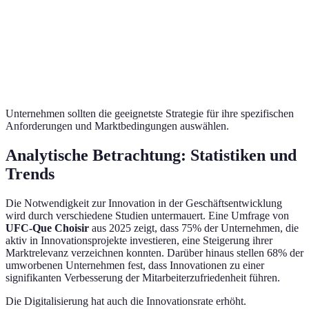
Innovation
Produkte
Risiken
Verleih
Fokussiert auf
Zeitintensiv in
Airbnb
Design
benutzerzentrierte
der Phase der
Nutzerz
Thinking
Lösungen
Ideengenerierung
Plattfo
Unternehmen sollten die geeignetste Strategie für ihre spezifischen
Anforderungen und Marktbedingungen auswählen.
Analytische Betrachtung: Statistiken und
Trends
Die Notwendigkeit zur Innovation in der Geschäftsentwicklung
wird durch verschiedene Studien untermauert. Eine Umfrage von
UFC-Que Choisir
aus 2025 zeigt, dass 75% der Unternehmen, die
aktiv in Innovationsprojekte investieren, eine Steigerung ihrer
Marktrelevanz verzeichnen konnten. Darüber hinaus stellen 68% der
umworbenen Unternehmen fest, dass Innovationen zu einer
signifikanten Verbesserung der Mitarbeiterzufriedenheit führen.
Die Digitalisierung hat auch die Innovationsrate erhöht.