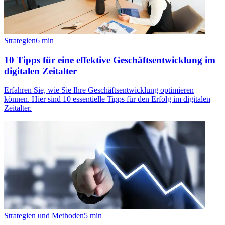
Strategien
6
min
10 Tipps für eine effektive Geschäftsentwicklung im
digitalen Zeitalter
Erfahren Sie, wie Sie Ihre Geschäftsentwicklung optimieren
können. Hier sind 10 essentielle Tipps für den Erfolg im digitalen
Zeitalter.
Strategien und Methoden
5
min