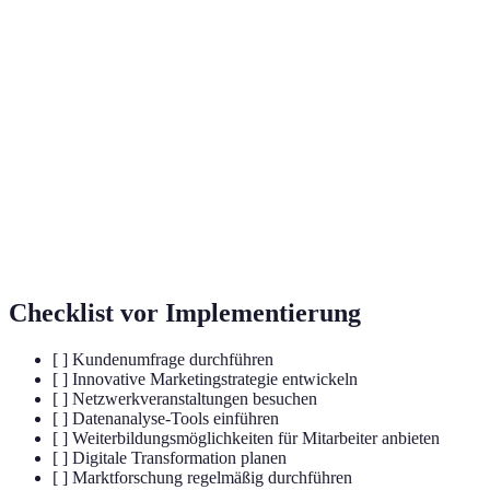
Unternehmens.
Die systematische Sammlung, Analyse
und Auswertung von
Marktforschung
Marktinformationen zur Unterstützung
von Geschäftsentscheidungen.
Eine Geschäftsstrategie, die sich auf die
Schaffung von Werten für die Kunden
Kundenorientierung
konzentriert, um deren Zufriedenheit zu
maximieren.
Checklist vor Implementierung
[ ] Kundenumfrage durchführen
[ ] Innovative Marketingstrategie entwickeln
[ ] Netzwerkveranstaltungen besuchen
[ ] Datenanalyse-Tools einführen
[ ] Weiterbildungsmöglichkeiten für Mitarbeiter anbieten
[ ] Digitale Transformation planen
[ ] Marktforschung regelmäßig durchführen