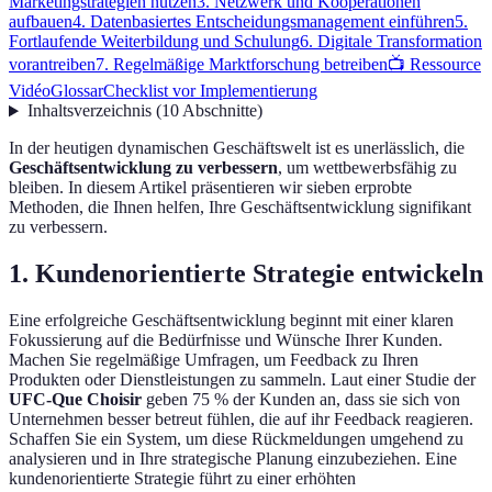
Marketingstrategien nutzen
3. Netzwerk und Kooperationen
aufbauen
4. Datenbasiertes Entscheidungsmanagement einführen
5.
Fortlaufende Weiterbildung und Schulung
6. Digitale Transformation
vorantreiben
7. Regelmäßige Marktforschung betreiben
📺 Ressource
Vidéo
Glossar
Checklist vor Implementierung
Inhaltsverzeichnis
(
10
Abschnitte
)
In der heutigen dynamischen Geschäftswelt ist es unerlässlich, die
Geschäftsentwicklung zu verbessern
, um wettbewerbsfähig zu
bleiben. In diesem Artikel präsentieren wir sieben erprobte
Methoden, die Ihnen helfen, Ihre Geschäftsentwicklung signifikant
zu verbessern.
1. Kundenorientierte Strategie entwickeln
Eine erfolgreiche Geschäftsentwicklung beginnt mit einer klaren
Fokussierung auf die Bedürfnisse und Wünsche Ihrer Kunden.
Machen Sie regelmäßige Umfragen, um Feedback zu Ihren
Produkten oder Dienstleistungen zu sammeln. Laut einer Studie der
UFC-Que Choisir
geben 75 % der Kunden an, dass sie sich von
Unternehmen besser betreut fühlen, die auf ihr Feedback reagieren.
Schaffen Sie ein System, um diese Rückmeldungen umgehend zu
analysieren und in Ihre strategische Planung einzubeziehen. Eine
kundenorientierte Strategie führt zu einer erhöhten