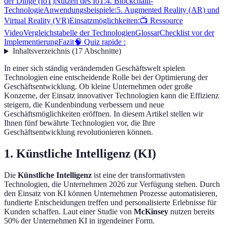
der Dinge (IoT)
Nutzen des IoT:
4. Blockchain-
Technologie
Anwendungsbeispiele:
5. Augmented Reality (AR) und
Virtual Reality (VR)
Einsatzmöglichkeiten:
📺 Ressource
Video
Vergleichstabelle der Technologien
Glossar
Checklist vor der
Implementierung
Fazit
🧠 Quiz rapide :
Inhaltsverzeichnis
(
17
Abschnitte
)
In einer sich ständig verändernden Geschäftswelt spielen
Technologien eine entscheidende Rolle bei der Optimierung der
Geschäftsentwicklung. Ob kleine Unternehmen oder große
Konzerne, der Einsatz innovativer Technologien kann die Effizienz
steigern, die Kundenbindung verbessern und neue
Geschäftsmöglichkeiten eröffnen. In diesem Artikel stellen wir
Ihnen fünf bewährte Technologien vor, die Ihre
Geschäftsentwicklung revolutionieren können.
1. Künstliche Intelligenz (KI)
Die
Künstliche Intelligenz
ist eine der transformativsten
Technologien, die Unternehmen 2026 zur Verfügung stehen. Durch
den Einsatz von KI können Unternehmen Prozesse automatisieren,
fundierte Entscheidungen treffen und personalisierte Erlebnisse für
Kunden schaffen. Laut einer Studie von
McKinsey
nutzen bereits
50% der Unternehmen KI in irgendeiner Form.