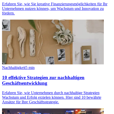
Erfahren Sie, wie Sie kreative Finanzierungsmöglichkeiten für Ihr
Unternehmen nutzen können, um Wachstum und Innovation zu
fördern.
Nachhaltigkeit
5
min
10 effektive Strategien zur nachhaltigen
Geschäftsentwicklung
Erfahren Sie, wie Unternehmen durch nachhaltige Strategien
Wachstum und Erfolg erzielen können. Hier sind 10 bewährte
Ansätze für Ihre Geschäftsstrategie.