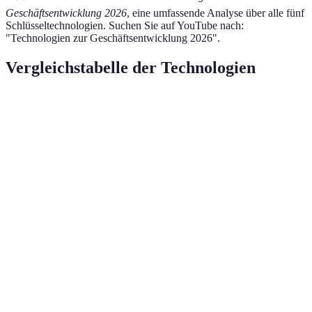
Geschäftsentwicklung 2026
, eine umfassende Analyse über alle fünf
Schlüsseltechnologien. Suchen Sie auf YouTube nach:
"Technologien zur Geschäftsentwicklung 2026".
Vergleichstabelle der Technologien
Technologie
Einsatzbereich
Hauptvorteile
Organis
Künstliche
Kundenservice
Automatisierung
Chatbots
Intelligenz
Cloud-
Datenspeicherung
Kosteneffizienz
Zugriff 
Technologie
Internet
Automatisierung
Echtzeitdaten
Effizien
der Dinge
Blockchain
Transparenz
Sicherheitsgarantie
Authenti