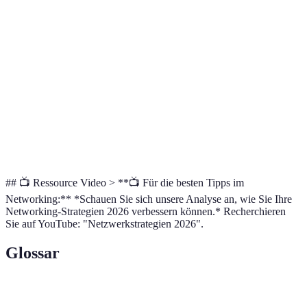
effizient
Bindung
Einfache
Kann
Interaktion,
Nützlich für
Soziale Medien
unpersönlich
hohe
Markenbekan
wirken
Sichtbarkeit
Erfordert
Langfristige
Unverzichtb
Beziehungspflege
Zeit und
Verbindungen
Synergien
Mühe
## 📺 Ressource Video > **📺 Für die besten Tipps im
Networking:** *Schauen Sie sich unsere Analyse an, wie Sie Ihre
Networking-Strategien 2026 verbessern können.* Recherchieren
Sie auf YouTube: "Netzwerkstrategien 2026".
Glossar
Terme
Definition