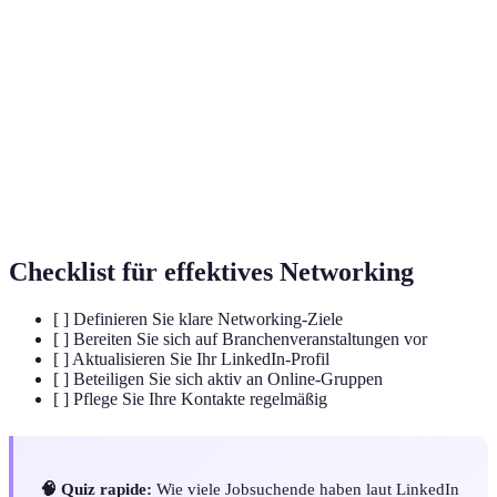
Aufbau und Pflege von Beziehungen im
Networking
beruflichen Kontext
Nachverfolgung von Kontakten nach einem
Follow-up
ersten Treffen
Online-
Digitale Plattformen für Kommunikation und
Plattformen
Networking
Checklist für effektives Networking
[ ] Definieren Sie klare Networking-Ziele
[ ] Bereiten Sie sich auf Branchenveranstaltungen vor
[ ] Aktualisieren Sie Ihr LinkedIn-Profil
[ ] Beteiligen Sie sich aktiv an Online-Gruppen
[ ] Pflege Sie Ihre Kontakte regelmäßig
🧠 Quiz rapide:
Wie viele Jobsuchende haben laut LinkedIn