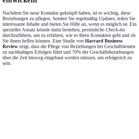
Nachdem Sie neue Kontakte geknüpft haben, ist es wichtig, diese
Beziehungen zu pflegen. Senden Sie regelmäßig Updates, teilen Sie
interessante Inhalte und bieten Sie Hilfe an, wenn es möglich ist. Ein
spezieller Ansatz könnte darin bestehen, persönliche
Check-ins
durchzuführen, um zu erfahren, wie es Ihren Kontakten geht und ob
Sie ihnen helfen können. Eine Studie von
Harvard Business
Review
zeigt, dass die Pflege von Beziehungen bei Geschäftsleuten
zu nachhaltigen Erfolgen führt und 70% der Geschäftsbeziehungen
über die Zeit hinweg eingebaut werden müssen, um erfolgreich zu
sein.
Strategie
Vorteile
Nachteile
Empfehlun
Direkter
Hoch für
Teilnahme an
Kontakt,
Kostspielig,
persönliche
Veranstaltungen
persönliche
zeitaufwändig
Beziehunge
Interaktionen
Globale
weniger
Online-
Ideal für bre
Reichweite,
persönliche
Netzwerken
Netzwerke