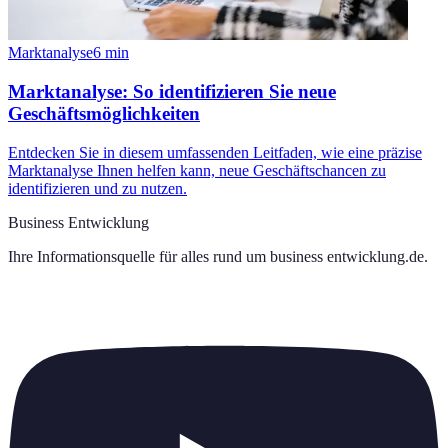
Marktanalyse
6
min
Marktanalyse: So identifizieren Sie neue
Geschäftsmöglichkeiten
Entdecken Sie in diesem umfassenden Leitfaden, wie eine präzise
Marktanalyse Ihnen helfen kann, neue Geschäftschancen zu
identifizieren und zu nutzen.
Business Entwicklung
Ihre Informationsquelle für alles rund um
business entwicklung.de
.