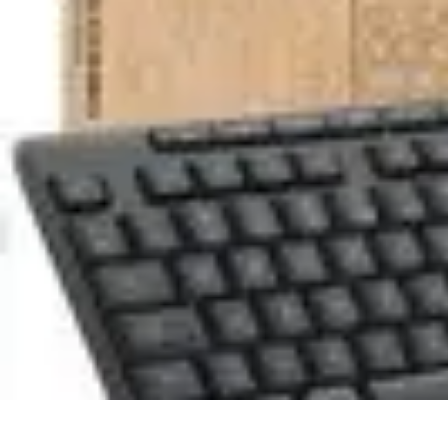
Business Entwicklung
Strategien
Networking Strategien
Kundenmanagement
Nachhaltigkeit
M
Business Entwicklung