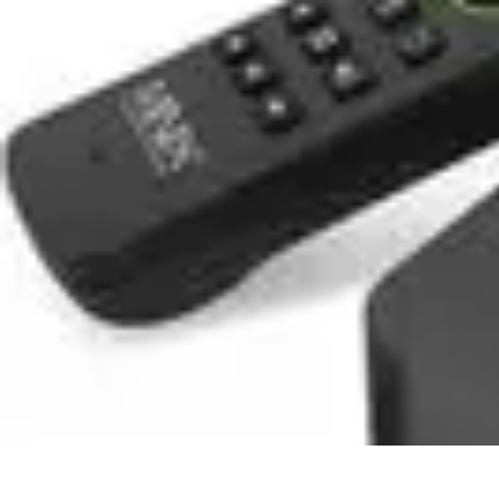
Business Entwicklung
Strategien
Networking Strategien
Kundenmanagement
Nachhaltigkeit
M
Business Entwicklung