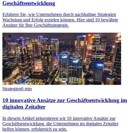
Geschäftsentwicklung
Erfahren Sie, wie Unternehmen durch nachhaltige Strategien
Wachstum und Erfolg erzielen können. Hier sind 10 bewährte
Ansätze für Ihre Geschäftsstrategie.
Strategien
6
min
10 innovative Ansätze zur Geschäftsentwicklung im
digitalen Zeitalter
In diesem Artikel präsentieren wir 10 innovative Ansätze zur
Geschäftsentwicklung, die Unternehmen im digitalen Zeitalter
helfen können, erfolgreich zu sein.