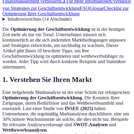
Finanzmanagement verbessern
📺 Für mehr Informationen:
Vergleich
von Strategien zur Geschäftsentwicklung
FAQ
Glossar
Checklist zur
Optimierung Ihrer Geschäftsentwicklung
Inhaltsverzeichnis
(
14
Abschnitte
)
Die
Optimierung der Geschäftsentwicklung
ist in der heutigen
Zeit mehr als nur ein Trend. Unternehmen müssen sich
kontinuierlich an die sich ändernden Marktbedingungen anpassen
und Strategien entwickeln, um nachhaltig zu wachsen. Dieser
Artikel gibt Ihnen 10 bewährte Tipps, um Ihre
Geschäftsentwicklung zu optimieren und wettbewerbsfähiger zu
werden. Jeder Tipp wird durch konkrete Beispiele und Statistiken
untermauert.
1. Verstehen Sie Ihren Markt
Eine tiefgehende Marktanalyse ist der erste Schritt zur erfolgreichen
Optimierung der Geschäftsentwicklung
. Die Kenntnis Ihrer
Zielgruppe, deren Bedürfnisse und das Wettbewerbsumfeld sind
essenziell. Laut einer Studie von
INSEE (2025)
haben
Unternehmen, die regelmäßig Marktanalysen durchführen, eine um
30% höhere Wachstumsrate als solche, die dies nicht tun. Beispiele
für relevante Analysewerkzeuge sind
SWOT-Analysen
und
Wettbewerbsanalysen
.