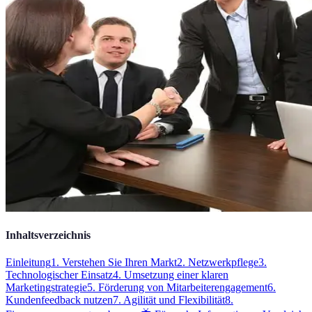
Inhaltsverzeichnis
Einleitung
1. Verstehen Sie Ihren Markt
2. Netzwerkpflege
3.
Technologischer Einsatz
4. Umsetzung einer klaren
Marketingstrategie
5. Förderung von Mitarbeiterengagement
6.
Kundenfeedback nutzen
7. Agilität und Flexibilität
8.