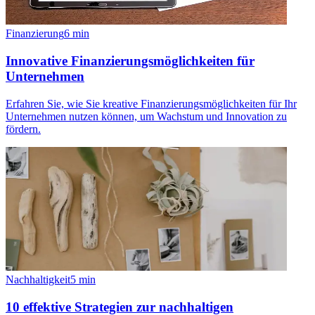
Finanzierung
6
min
Innovative Finanzierungsmöglichkeiten für
Unternehmen
Erfahren Sie, wie Sie kreative Finanzierungsmöglichkeiten für Ihr
Unternehmen nutzen können, um Wachstum und Innovation zu
fördern.
Nachhaltigkeit
5
min
10 effektive Strategien zur nachhaltigen