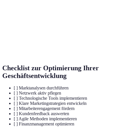
Customer Relationship Management, Systeme zur
CRM
Verwaltung von Kundenbeziehungen.
SWOT-
Eine Methode zur Analyse der Stärken, Schwächen,
Analyse
Chancen und Risiken eines Unternehmens.
Die Fähigkeit eines Unternehmens, sich schnell an neue
Agilität
Gegebenheiten anzupassen.
Checklist zur Optimierung Ihrer
Geschäftsentwicklung
[ ] Marktanalysen durchführen
[ ] Netzwerk aktiv pflegen
[ ] Technologische Tools implementieren
[ ] Klare Marketingstrategien entwickeln
[ ] Mitarbeiterengagement fördern
[ ] Kundenfeedback auswerten
[ ] Agile Methoden implementieren
[ ] Finanzmanagement optimieren