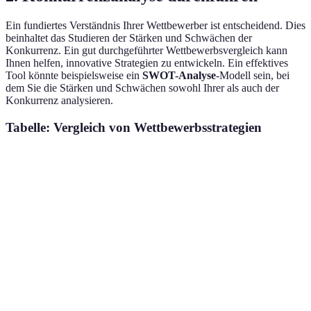
Ein fundiertes Verständnis Ihrer Wettbewerber ist entscheidend. Dies
beinhaltet das Studieren der Stärken und Schwächen der
Konkurrenz. Ein gut durchgeführter Wettbewerbsvergleich kann
Ihnen helfen, innovative Strategien zu entwickeln. Ein effektives
Tool könnte beispielsweise ein
SWOT-Analyse
-Modell sein, bei
dem Sie die Stärken und Schwächen sowohl Ihrer als auch der
Konkurrenz analysieren.
Tabelle: Vergleich von Wettbewerbsstrategien
Faktor
Unternehmen A
Unternehmen B
Ihr Un
Preisstruktur
Hoch
Mittel
Niedrig
Produktangebot
Begrenzt
Vielfältig
Limitier
Kundenservice
Exzellent
Gut
Befried
Innovation
Niedrig
Hoch
Mittel