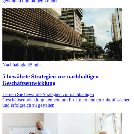
gewinnen und binden können.
Nachhaltigkeit
5
min
5 bewährte Strategien zur nachhaltigen
Geschäftsentwicklung
Lernen Sie bewährte Strategien zur nachhaltigen
Geschäftsentwicklung kennen, um Ihr Unternehmen zukunftssicher
und erfolgreich zu gestalten.