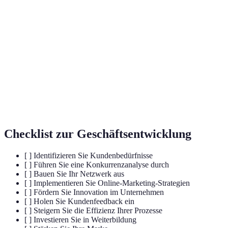
Analyse-Methode zur Identifizierung von
SWOT-Analyse
Stärken, Schwächen, Chancen und
Bedrohungen.
Software zur Verwaltung von
CRM-Systeme
Kundenbeziehungen und Optimierung der
Interaktionen.
Sammlung und Analyse von Daten über
Marktforschung
Märkte und Kundenbedürfnisse.
Checklist zur Geschäftsentwicklung
[ ] Identifizieren Sie Kundenbedürfnisse
[ ] Führen Sie eine Konkurrenzanalyse durch
[ ] Bauen Sie Ihr Netzwerk aus
[ ] Implementieren Sie Online-Marketing-Strategien
[ ] Fördern Sie Innovation im Unternehmen
[ ] Holen Sie Kundenfeedback ein
[ ] Steigern Sie die Effizienz Ihrer Prozesse
[ ] Investieren Sie in Weiterbildung