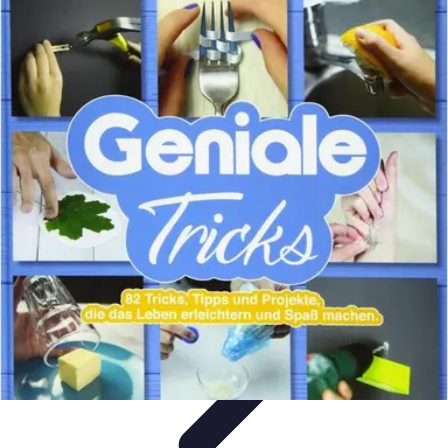
Business Entwicklung
Strategien
Networking
Strategien
Kundenmanagement
Nachhaltigkeit
Marktanalyse und
Forschung
Business Entwicklung