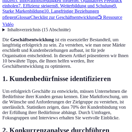
nutzen
5. Innovationsfreudigkeit fördern
6. Qualitatives Feedback
einholen
7. Effizienz steigern
8. Weiterbildung und Schulung
9.
Starke Markenbildung
10. Langfristige Beziehungen
pflegen
Glossar
Checklist zur Geschäftsentwicklung
📺 Ressource
Vidéo
Inhaltsverzeichnis
(
15
Abschnitte
)
Die
Geschäftsentwicklung
ist ein essenzieller Bestandteil, um
langfristig erfolgreich zu sein. Zu verstehen, wie man neue Märkte
erschließt und Kundenbeziehungen aufbaut, ist für jede
Organisation entscheidend. In diesem Artikel präsentieren wir Ihnen
10 bewährte Tipps, die Ihnen helfen werden, Ihre
Geschäftsentwicklung zu optimieren.
1. Kundenbedürfnisse identifizieren
Um erfolgreich Geschäfte zu entwickeln, müssen Unternehmen die
Bedürfnisse ihrer Kunden genau kennen. Eine Marktforschung, um
die Wünsche und Anforderungen der Zielgruppe zu verstehen, ist
unerlässlich. Statistiken zeigen, dass 70% der Kundenbindung von
der Erfüllung ihrer Bedürfnisse abhängt. Durch Umfragen,
Fokusgruppen und Interviews erhalten Sie wertvolle Einblicke.
2. Konkurrenzanalyse durchführen