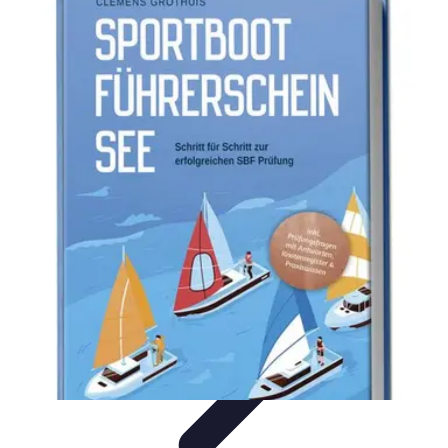
Business Entwicklung
Strategien
Networking
Strategien
Kundenmanagement
Nachhaltigkeit
Marktanalyse und
Forschung
Business Entwicklung