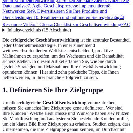
Sie in Mitarbeiterentwicklung
5. Setzen Sie klare Ziele
6. Nutzen Sie
Datenanalyse
7. Agile Geschäftsprozesse implementieren
8.
Netzwerken Sie
9. Diversifizieren Sie Ihre Produkte und
Dienstleistungen
10. Evaluieren und optimieren Sie regelmäßig
📺
Ressource Vidéo
✅ Glossar
Checklist zur Geschäftsentwicklung
FAQ
Inhaltsverzeichnis
(
15
Abschnitte
)
Die
erfolgreiche Geschäftsentwicklung
ist ein zentraler Bestandteil
jeder Unternehmensstrategie. In einer zunehmend
wettbewerbsorientierten Welt ist es entscheidend, proaktive
Maßnahmen zu ergreifen, um das Wachstum und die Rentabilität
sicherzustellen. In diesem Artikel erfahren Sie, wie Sie durch
gezielte Strategien und Maßnahmen Ihre Geschäftsentwicklung
optimieren können. Hier sind zehn praktische Tipps, die Ihnen
helfen werden, in Ihrer branche erfolgreich zu sein.
1. Definieren Sie Ihre Zielgruppe
Um die
erfolgreiche Geschäftsentwicklung
voranzutreiben,
müssen Sie zunächst Ihre Zielgruppe genau definieren. Wer sind
Ihre Kunden? Welche Bedürfnisse und Wünsche haben sie? Nutzen
Sie Marktforschung und analysieren Sie bestehende Kundenprofile,
um ein klares Bild Ihrer Zielgruppe zu erhalten. Studien zeigen, dass
Unternehmen, die ihre Zielgruppe genau kennen, im Durchschnitt