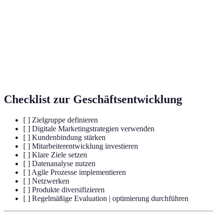
zur Pflege von Kundenbeziehungen.
Flexibilität und Anpassungsfähigkeit in
Agilität
Geschäftsprozessen.
Strategische Erweiterung des Produktportfolios
Diversifikation
für größere Marktanteile.
Checklist zur Geschäftsentwicklung
[ ] Zielgruppe definieren
[ ] Digitale Marketingstrategien verwenden
[ ] Kundenbindung stärken
[ ] Mitarbeiterentwicklung investieren
[ ] Klare Ziele setzen
[ ] Datenanalyse nutzen
[ ] Agile Prozesse implementieren
[ ] Netzwerken
[ ] Produkte diversifizieren
[ ] Regelmäßige Evaluation | optimierung durchführen