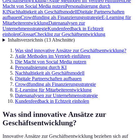
Geschäftsentwicklung?
Agile Methoden im Vertrieb einführen
Die
Macht von Social Media nutzen
Personalisierung durch
KI
Nachhaltigkeit als Geschäftsmodell
Digitale Partnerschaften
aufbauen
Crowdfunding als Finanzierungsstrategie
E-Learning für
Mitarbeiterentwicklung
Datenanalysen zur
Unternehmensstrategie
Kundenfeedback in Echtzeit
einholen
Glossar
Checklist zur Geschäftsentwicklung
Inhaltsverzeichnis
(
13
Abschnitte
)
Was sind innovative Ansätze zur Geschäftsentwicklung?
Agile Methoden im Vertrieb einführen
Die Macht von Social Media nutzen
Personalisierung durch KI
Nachhaltigkeit als Geschäftsmodell
Digitale Partnerschaften aufbauen
Crowdfunding als Finanzierungsstrategie
E-Learning für Mitarbeiterentwicklung
Datenanalysen zur Unternehmensstrategie
Kundenfeedback in Echtzeit einholen
Was sind innovative Ansätze zur
Geschäftsentwicklung?
Innovative Ansätze zur Geschäftsentwicklung beziehen sich auf