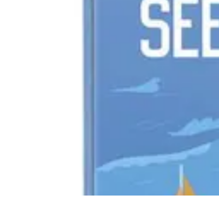
Business Entwicklung
Strategien
Networking Strategien
Kundenmanagement
Nachhaltigkeit
M
Business Entwicklung