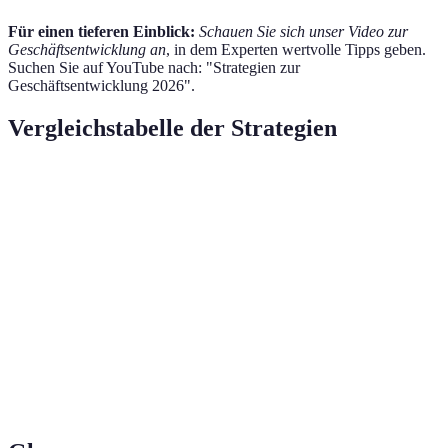
Für einen tieferen Einblick:
Schauen Sie sich unser Video zur
Geschäftsentwicklung an
, in dem Experten wertvolle Tipps geben.
Suchen Sie auf YouTube nach: "Strategien zur
Geschäftsentwicklung 2026".
Vergleichstabelle der Strategien
Strategie
Vorteil
Nachteil
Bessere
Zielgruppenanalyse
Ressourcenintensiv
Marktanpassung
Networking und
Zugang zu neuen
Zeitaufwendig
Partnerschaften
Märkten
Direkte
Schwierige
Social Media
Kundeninteraktion
Messung