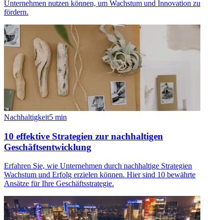
Unternehmen nutzen können, um Wachstum und Innovation zu
fördern.
Nachhaltigkeit
5
min
10 effektive Strategien zur nachhaltigen
Geschäftsentwicklung
Erfahren Sie, wie Unternehmen durch nachhaltige Strategien
Wachstum und Erfolg erzielen können. Hier sind 10 bewährte
Ansätze für Ihre Geschäftsstrategie.