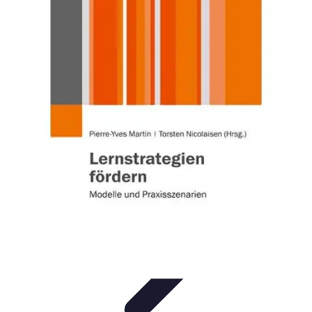
Business Entwicklung
Strategien
Networking
Strategien
Kundenmanagement
Nachhaltigkeit
Marktanalyse und
Forschung
Business Entwicklung