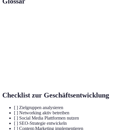
Glossar
Terme
Definition
Suchmaschinenoptimierung - Strategien zur
SEO
Erhöhung der Sichtbarkeit online.
Content-
Marketing-Strategie, die Inhalte nutzt, um
Marketing
Zielgruppen anzuziehen.
Fähigkeit eines Unternehmens, sich schnell an
Agilität
Veränderungen anzupassen.
Checklist zur Geschäftsentwicklung
[ ] Zielgruppen analysieren
[ ] Networking aktiv betreiben
[ ] Social Media Plattformen nutzen
[ ] SEO-Strategie entwickeln
[ ] Content-Marketing implementieren