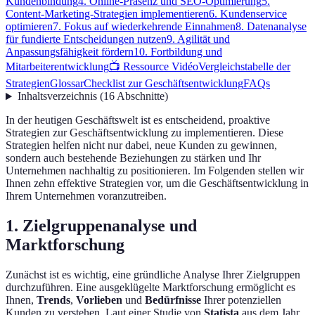
Kundenbindung
4. Online-Präsenz und SEO-Optimierung
5.
Content-Marketing-Strategien implementieren
6. Kundenservice
optimieren
7. Fokus auf wiederkehrende Einnahmen
8. Datenanalyse
für fundierte Entscheidungen nutzen
9. Agilität und
Anpassungsfähigkeit fördern
10. Fortbildung und
Mitarbeiterentwicklung
📺 Ressource Vidéo
Vergleichstabelle der
Strategien
Glossar
Checklist zur Geschäftsentwicklung
FAQs
Inhaltsverzeichnis
(
16
Abschnitte
)
In der heutigen Geschäftswelt ist es entscheidend, proaktive
Strategien zur Geschäftsentwicklung zu implementieren. Diese
Strategien helfen nicht nur dabei, neue Kunden zu gewinnen,
sondern auch bestehende Beziehungen zu stärken und Ihr
Unternehmen nachhaltig zu positionieren. Im Folgenden stellen wir
Ihnen zehn effektive Strategien vor, um die Geschäftsentwicklung in
Ihrem Unternehmen voranzutreiben.
1. Zielgruppenanalyse und
Marktforschung
Zunächst ist es wichtig, eine gründliche Analyse Ihrer Zielgruppen
durchzuführen. Eine ausgeklügelte Marktforschung ermöglicht es
Ihnen,
Trends
,
Vorlieben
und
Bedürfnisse
Ihrer potenziellen
Kunden zu verstehen. Laut einer Studie von
Statista
aus dem Jahr