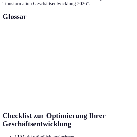
Transformation Geschäftsentwicklung 2026".
Glossar
Terme
Definition
Software zur Verwaltung von Kundenbeziehungen und -
CRM
daten.
Net Promoter Score zur Messung der
NPS
Kundenzufriedenheit.
Suchmaschinenoptimierung zur Verbesserung der
SEO
Sichtbarkeit online.
Checklist zur Optimierung Ihrer
Geschäftsentwicklung
[ ] Markt gründlich analysieren