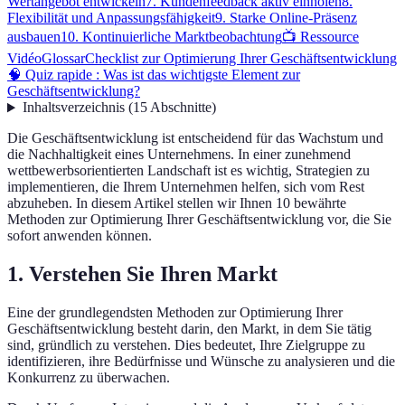
Wertangebot entwickeln
7. Kundenfeedback aktiv einholen
8.
Flexibilität und Anpassungsfähigkeit
9. Starke Online-Präsenz
ausbauen
10. Kontinuierliche Marktbeobachtung
📺 Ressource
Vidéo
Glossar
Checklist zur Optimierung Ihrer Geschäftsentwicklung
🧠 Quiz rapide : Was ist das wichtigste Element zur
Geschäftsentwicklung?
Inhaltsverzeichnis
(
15
Abschnitte
)
Die Geschäftsentwicklung ist entscheidend für das Wachstum und
die Nachhaltigkeit eines Unternehmens. In einer zunehmend
wettbewerbsorientierten Landschaft ist es wichtig, Strategien zu
implementieren, die Ihrem Unternehmen helfen, sich vom Rest
abzuheben. In diesem Artikel stellen wir Ihnen 10 bewährte
Methoden zur Optimierung Ihrer Geschäftsentwicklung vor, die Sie
sofort anwenden können.
1. Verstehen Sie Ihren Markt
Eine der grundlegendsten Methoden zur Optimierung Ihrer
Geschäftsentwicklung besteht darin, den Markt, in dem Sie tätig
sind, gründlich zu verstehen. Dies bedeutet, Ihre Zielgruppe zu
identifizieren, ihre Bedürfnisse und Wünsche zu analysieren und die
Konkurrenz zu überwachen.